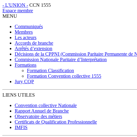
- L'
UNION -
CCN 1555
Espace membre
MENU
Communiqués
Membres
Les acteurs
Accords de branche
Arrêtés d’extension
Décisions de la CPPNI (Commission Paritaire Permanente de Nég
Commission Nationale Paritaire d’Interprétation
Formations
Formation Classification
Formation Convention collective 1555
Jury CQP
LIENS UTILES
Convention collective Nationale
Rapport Annuel de Branche
Observatoire des métiers
Certificats de Qualification Professionnelle
IMFIS