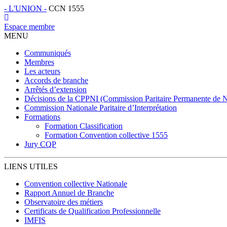
- L'
UNION -
CCN 1555
Espace membre
MENU
Communiqués
Membres
Les acteurs
Accords de branche
Arrêtés d’extension
Décisions de la CPPNI (Commission Paritaire Permanente de Nég
Commission Nationale Paritaire d’Interprétation
Formations
Formation Classification
Formation Convention collective 1555
Jury CQP
LIENS UTILES
Convention collective Nationale
Rapport Annuel de Branche
Observatoire des métiers
Certificats de Qualification Professionnelle
IMFIS