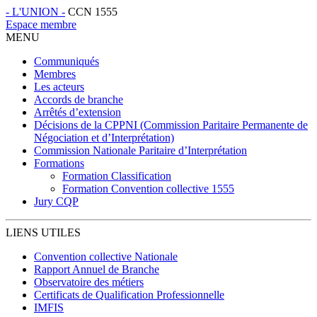
- L'
UNION -
CCN 1555
Espace membre
MENU
Communiqués
Membres
Les acteurs
Accords de branche
Arrêtés d’extension
Décisions de la CPPNI (Commission Paritaire Permanente de
Négociation et d’Interprétation)
Commission Nationale Paritaire d’Interprétation
Formations
Formation Classification
Formation Convention collective 1555
Jury CQP
LIENS UTILES
Convention collective Nationale
Rapport Annuel de Branche
Observatoire des métiers
Certificats de Qualification Professionnelle
IMFIS